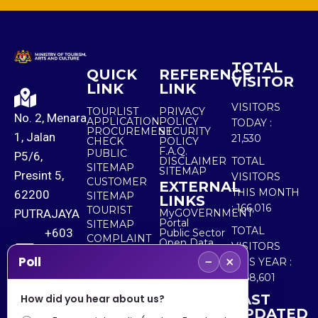
TOTAL
QUICK
REFERENCE
VISITOR
LINK
LINK
VISITORS
TOURLIST
PRIVACY
No. 2, Menara
APPLICATION
POLICY
TODAY :
PROCUREMENT
SECURITY
1, Jalan
21,530
CHECK
POLICY
F.A.Q.
PUBLIC
P5/6,
DISCLAIMER
TOTAL
SITEMAP
SITEMAP
Presint 5,
VISITORS
CUSTOMER
EXTERNAL
THIS MONTH
62200
SITEMAP
LINKS
:
166,016
TOURIST
PUTRAJAYA
MyGOVERNMENT
Portal
SITEMAP
TOTAL
+603
Public Sector
COMPLAINT
Open Data
VISITORS
8000
& FEEDBACK
Portal
−
×
Poll
THIS YEAR :
8000
5,568,601
LAST
How did you hear about us?
+603
UPDATED