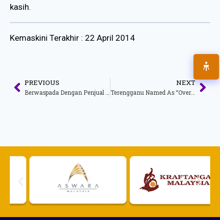
kasih.
Kemaskini Terakhir : 22 April 2014
PREVIOUS
NEXT
Berwaspada Dengan Penjual Kad Keahlian Pelancongan
Terengganu Named As “Overall Best Flotilla” – “1Malaysia International Tourism Night Floral Parade” Produces First-Time Winners