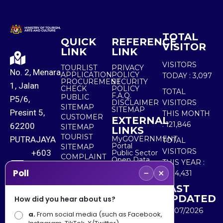
TOTAL
QUICK
REFERENCE
VISITOR
LINK
LINK
VISITORS
TOURLIST
PRIVACY
No. 2, Menara
APPLICATION
POLICY
TODAY :
3,097
PROCUREMENT
SECURITY
1, Jalan
CHECK
POLICY
TOTAL
F.A.Q.
PUBLIC
P5/6,
DISCLAIMER
VISITORS
SITEMAP
SITEMAP
Presint 5,
THIS MONTH
CUSTOMER
EXTERNAL
:
121,846
62200
SITEMAP
LINKS
TOURIST
PUTRAJAYA
MyGOVERNMENT
TOTAL
Portal
SITEMAP
VISITORS
+603
Public Sector
COMPLAINT
Open Data
THIS YEAR :
8000
& FEEDBACK
Portal
−
×
Poll
5,524,431
8000
LAST
UPDATED
How did you hear about us?
+603
30/07/2026
a.
8891
From social media (such as Facebook,