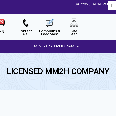
8/8/2026 04:14 PM
A.Q.
Contact
Complains &
Site
Us
Feedback
Map
MINISTRY PROGRAM
LICENSED MM2H COMPANY