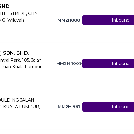
BHD
THE STRIDE, CITY
G, Wilayah
MM2H888
Inbound
 SDN. BHD.
ral Park, 105, Jalan
MM2H 1009
Inbound
utuan Kuala Lumpur
BULDING JALAN
P KUALA LUMPUR,
MM2H 961
Inbound