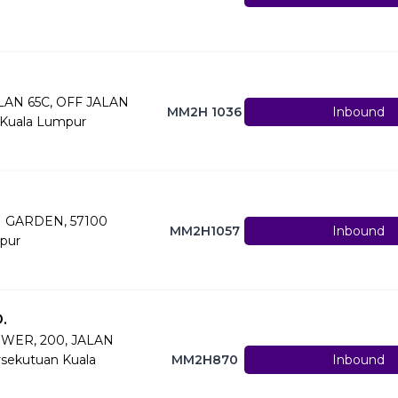
LAN 65C, OFF JALAN
MM2H 1036
Inbound
Kuala Lumpur
H GARDEN, 57100
MM2H1057
Inbound
pur
.
WER, 200, JALAN
sekutuan Kuala
MM2H870
Inbound