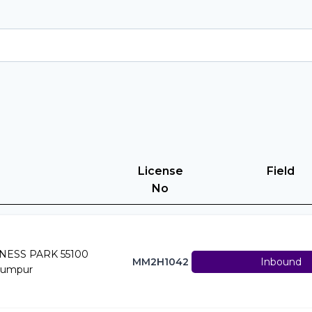
License
Field
No
NESS PARK 55100
MM2H1042
Inbound
Lumpur