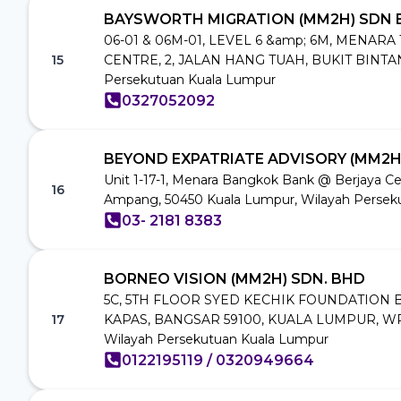
BAYSWORTH MIGRATION (MM2H) SDN 
06-01 & 06M-01, LEVEL 6 &amp; 6M, MENARA 
15
CENTRE, 2, JALAN HANG TUAH, BUKIT BINTAN
Persekutuan Kuala Lumpur
0327052092
BEYOND EXPATRIATE ADVISORY (MM2H)
Unit 1-17-1, Menara Bangkok Bank @ Berjaya Cent
16
Ampang, 50450 Kuala Lumpur, Wilayah Persek
03- 2181 8383
BORNEO VISION (MM2H) SDN. BHD
5C, 5TH FLOOR SYED KECHIK FOUNDATION 
17
KAPAS, BANGSAR 59100, KUALA LUMPUR, W
Wilayah Persekutuan Kuala Lumpur
0122195119 / 0320949664