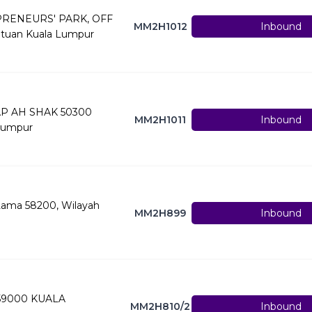
RPRENEURS' PARK, OFF
MM2H1012
Inbound
tuan Kuala Lumpur
AP AH SHAK 50300
MM2H1011
Inbound
Lumpur
i Lama 58200, Wilayah
MM2H899
Inbound
 59000 KUALA
MM2H810/2
Inbound