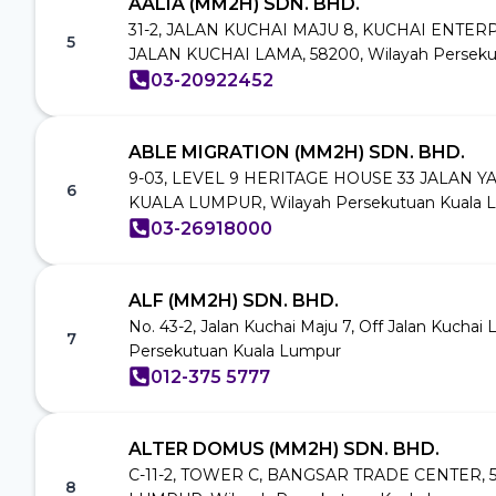
AALIA (MM2H) SDN. BHD.
31-2, JALAN KUCHAI MAJU 8, KUCHAI ENTE
5
JALAN KUCHAI LAMA, 58200, Wilayah Perseku
03-20922452
ABLE MIGRATION (MM2H) SDN. BHD.
9-03, LEVEL 9 HERITAGE HOUSE 33 JALAN Y
6
KUALA LUMPUR, Wilayah Persekutuan Kuala 
03-26918000
ALF (MM2H) SDN. BHD.
No. 43-2, Jalan Kuchai Maju 7, Off Jalan Kucha
7
Persekutuan Kuala Lumpur
012-375 5777
ALTER DOMUS (MM2H) SDN. BHD.
C-11-2, TOWER C, BANGSAR TRADE CENTER,
8