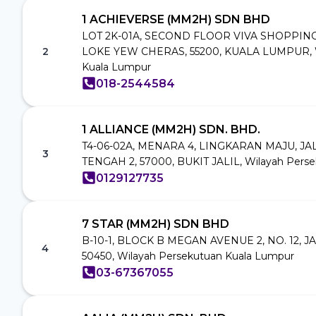
1 ACHIEVERSE (MM2H) SDN BHD
LOT 2K-01A, SECOND FLOOR VIVA SHOPPING
2
LOKE YEW CHERAS, 55200, KUALA LUMPUR, W
Kuala Lumpur
018-2544584
1 ALLIANCE (MM2H) SDN. BHD.
T4-06-02A, MENARA 4, LINGKARAN MAJU, J
3
TENGAH 2, 57000, BUKIT JALIL, Wilayah Pers
0129127735
7 STAR (MM2H) SDN BHD
B-10-1, BLOCK B MEGAN AVENUE 2, NO. 12, 
4
50450, Wilayah Persekutuan Kuala Lumpur
03-67367055