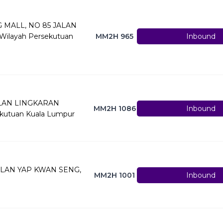
 MALL, NO 85 JALAN
ilayah Persekutuan
MM2H 965
Inbound
ALAN LINGKARAN
MM2H 1086
Inbound
ekutuan Kuala Lumpur
JALAN YAP KWAN SENG,
MM2H 1001
Inbound