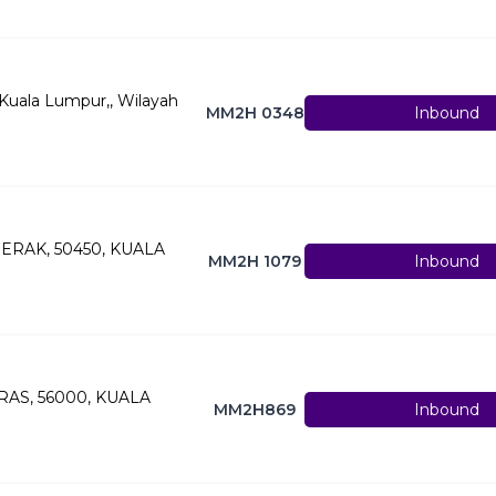
Kuala Lumpur,, Wilayah
MM2H 0348
Inbound
PERAK, 50450, KUALA
MM2H 1079
Inbound
RAS, 56000, KUALA
MM2H869
Inbound