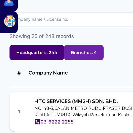
Showing
25
of
248
records
Headquarters:
244
Branches:
4
#
Company Name
HTC SERVICES (MM2H) SDN. BHD.
NO. 48-3, JALAN METRO PUDU FRASER BUSI
1
KUALA LUMPUR, Wilayah Persekutuan Kuala 
03-9222 2255