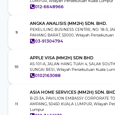
LUMPUR, Wilayah Persekutuan Kuala Lumpur
012-6648966
ANGKA ANALISIS (MM2H) SDN. BHD.
PEKELILING BUSINESS CENTRE, NO. 18-3, JA
9
PAHANG BARAT, 53000, Wilayah Persekutuan 
03-91304794
APPLE VISA (MM2H) SDN BHD
AS-101-A, JALAN HANG TUAH 4, SALAK SOUT
10
SUNGAI BESI, Wilayah Persekutuan Kuala Lum
0102163088
ASIA HOME SERVICES (MM2H) SDN. BHD
B-23-3A, PAVILION EMBASSY CORPORATE TO
11
AMPANG, 50450 KUALA LUMPUR, Wilayah Per
Lumpur