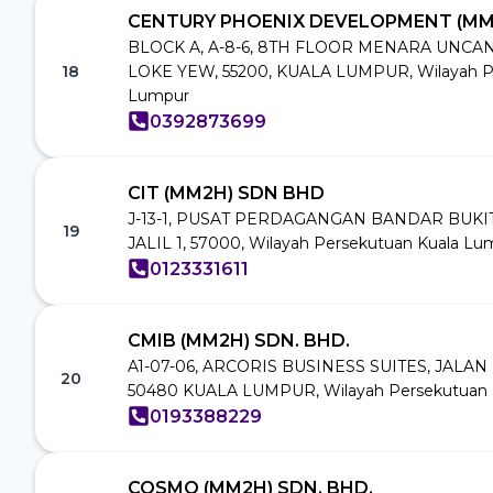
CENTURY PHOENIX DEVELOPMENT (MM
BLOCK A, A-8-6, 8TH FLOOR MENARA UNCAN
18
LOKE YEW, 55200, KUALA LUMPUR, Wilayah P
Lumpur
0392873699
CIT (MM2H) SDN BHD
J-13-1, PUSAT PERDAGANGAN BANDAR BUKIT
19
JALIL 1, 57000, Wilayah Persekutuan Kuala Lu
0123331611
CMIB (MM2H) SDN. BHD.
A1-07-06, ARCORIS BUSINESS SUITES, JALAN
20
50480 KUALA LUMPUR, Wilayah Persekutuan 
0193388229
COSMO (MM2H) SDN. BHD.