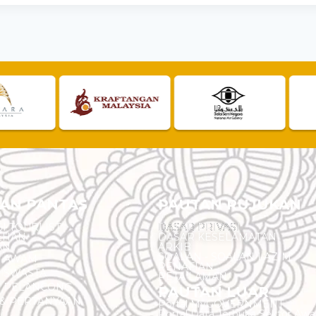
AN PANTAS
PAUTAN RUJUKAN
I TOURLIST
DASAR PRIVASI
EHAN
DASAR KESELAMATAN
AN
ARKIB
SOALAN - SOALAN LAZIM
N AWAM
PENAFIAN
 SWASTA
PETA LAMAN
N PELANCONG
PAUTAN LUAR
& PERTANYAAN
Portal MyGOVERNMENT
Portal Data Terbuka Sektor Aw