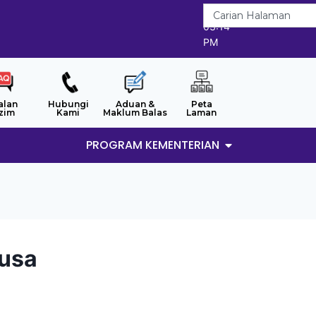
7/8/2026
03:14
PM
alan
Hubungi
Aduan &
Peta
zim
Kami
Maklum Balas
Laman
PROGRAM KEMENTERIAN
Musa