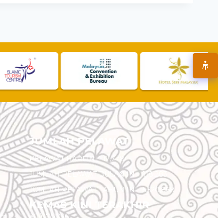
JUMLAH PELAWAT
PELAWAT HARI INI :
17,778
JUMLAH PELAWAT BULAN INI :
118,283
JUMLAH PELAWAT TAHUN INI :
5,520,868
KEMAS KINI TERAKHIR
am
30/07/2026