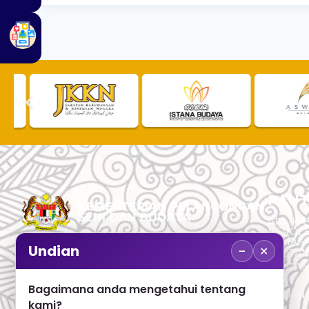
PAUT
APLIKAS
PEROL
SEMAK
−
×
Undian
PAUTA
No. 2, Menara 1, Jalan P5/6, Presint 5,
PAUTAN
62200 PUTRAJAYA
PAUTA
Bagaimana anda mengetahui tentang
ADUAN 
+603 8000 8000
kami?