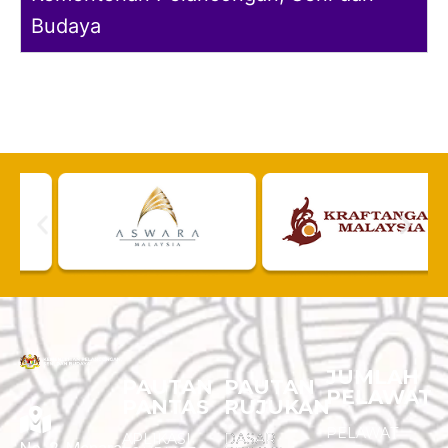
Budaya
JUMLAH
PAUTAN
PAUTAN
PELAWAT
PANTAS
RUJUKAN
PELAWAT
APLIKASI
DASAR