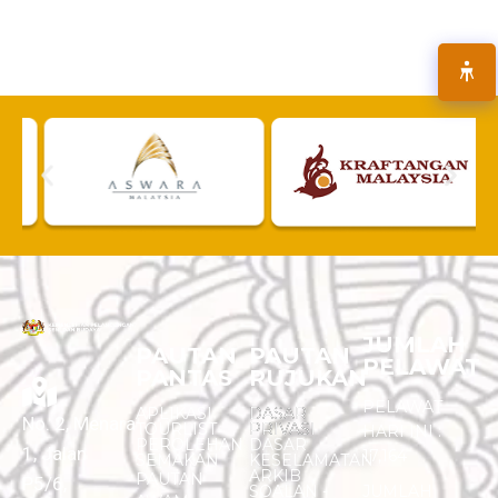
JUMLAH
PAUTAN
PAUTAN
PELAWAT
PANTAS
RUJUKAN
PELAWAT
APLIKASI
DASAR
No. 2, Menara
TOURLIST
PRIVASI
HARI INI :
PEROLEHAN
DASAR
1, Jalan
17,164
SEMAKAN
KESELAMATAN
ARKIB
PAUTAN
P5/6,
SOALAN -
JUMLAH