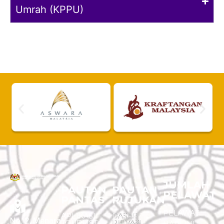
Umrah (KPPU)
JUMLAH
PAUTAN
PAUTAN
PELAWAT
PANTAS
RUJUKAN
PELAWAT
APLIKASI
DASAR
No. 2, Menara
TOURLIST
PRIVASI