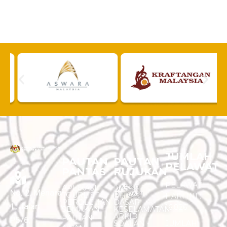
JUMLAH
PAUTAN
PAUTAN
PELAWAT
PANTAS
RUJUKAN
PELAWAT
APLIKASI
DASAR
No. 2, Menara
TOURLIST
PRIVASI
HARI INI :
PEROLEHAN
DASAR
1, Jalan
16,826
SEMAKAN
KESELAMATAN
ARKIB
PAUTAN
P5/6,
SOALAN -
JUMLAH