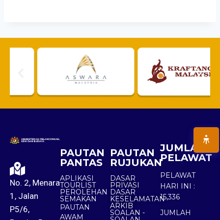
JUMLAH
PAUTAN
PAUTAN
PELAWAT
PANTAS
RUJUKAN
PELAWAT
APLIKASI
DASAR
No. 2, Menara
TOURLIST
PRIVASI
HARI INI :
PEROLEHAN
DASAR
1, Jalan
15,336
SEMAKAN
KESELAMATAN
ARKIB
PAUTAN
P5/6,
SOALAN -
JUMLAH
AWAM
SOALAN