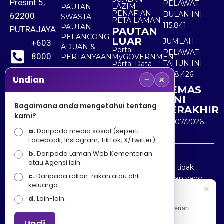
Presint 5,
PELAWAT
LAZIM
PAUTAN
PENAFIAN
BULAN INI :
62200
SWASTA
PETA LAMAN
115,841
PAUTAN
PUTRAJAYA
PAUTAN
PELANCONG
LUAR
JUMLAH
+603
ADUAN &
Portal
PELAWAT
8000
PERTANYAAN
MyGOVERNMENT
TAHUN INI :
Portal Data
8000
Terbuka
5,518,426
−
×
Sektor Awam
Undian
KEMAS
+603
KINI
8891
Bagaimana anda mengetahui tentang
TERAKHIR
kami?
7100
30/07/2026
a.
Daripada media sosial (seperti
Facebook, Instagram, TikTok, X/Twitter)
b.
Daripada Laman Web Kementerian
Penafian : Kerajaan Malaysia dan Kementerian
atau Agensi lain.
Pelancongan Seni dan Budaya (MOTAC) adalah tidak
c.
Daripada rakan-rakan atau ahli
bertanggungjawab atas kehilangan atau kerugian yang
keluarga.
disebabkan oleh penggunaan mana-mana maklumat
Selamat Datang
d.
Lain-lain.
yang diperolehi dari portal ini.
Apa Khabar! Selamat datang ke Portal Rasmi Kementerian
Pelancongan, Seni dan Budaya
Undi