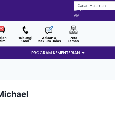
7/8/2026
06:17
AM
alan
Hubungi
Aduan &
Peta
zim
Kami
Maklum Balas
Laman
PROGRAM KEMENTERIAN
Michael