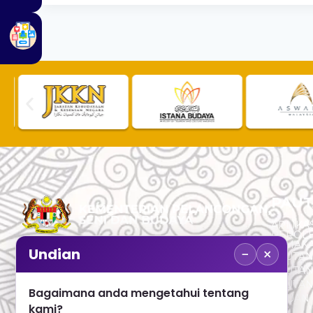
PAUT
APLIKAS
PEROL
SEMAK
−
×
Undian
PAUTA
No. 2, Menara 1, Jalan P5/6, Presint 5,
PAUTAN
62200 PUTRAJAYA
PAUTA
Bagaimana anda mengetahui tentang
ADUAN 
+603 8000 8000
kami?