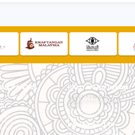
AN PANTAS
PAUTAN RUJUKAN
I TOURLIST
DASAR PRIVASI
EHAN
DASAR KESELAMATAN
AN
ARKIB
SOALAN - SOALAN LAZIM
N AWAM
PENAFIAN
 SWASTA
PETA LAMAN
N PELANCONG
PAUTAN LUAR
& PERTANYAAN
Portal MyGOVERNMENT
Portal Data Terbuka Sektor Aw