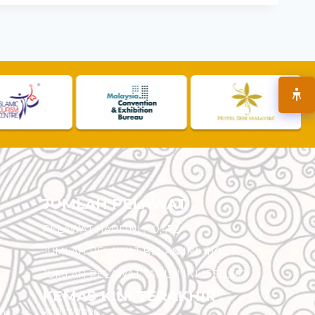
JUMLAH PELAWAT
PELAWAT HARI INI :
10,472
JUMLAH PELAWAT BULAN INI :
110,977
JUMLAH PELAWAT TAHUN INI :
5,513,562
KEMAS KINI TERAKHIR
am
30/07/2026