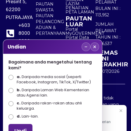
Presint 5,
PELAWAT
LAZIM
PAUTAN
PENAFIAN
BULAN INI :
62200
SWASTA
PETA LAMAN
113,952
PAUTAN
PUTRAJAYA
PAUTAN
PELANCONG
LUAR
JUMLAH
+603
ADUAN &
Portal
PELAWAT
8000
PERTANYAAN
MyGOVERNMENT
TAHUN INI :
Portal Data
8000
Terbuka
5,516,537
−
×
Sektor Awam
Undian
KEMAS
+603
KINI
8891
Bagaimana anda mengetahui tentang
TERAKHIR
kami?
7100
30/07/2026
a.
Daripada media sosial (seperti
Facebook, Instagram, TikTok, X/Twitter)
b.
Daripada Laman Web Kementerian
Penafian : Kerajaan Malaysia dan Kementerian
atau Agensi lain.
Pelancongan Seni dan Budaya (MOTAC) adalah tidak
c.
Daripada rakan-rakan atau ahli
bertanggungjawab atas kehilangan atau kerugian yang
keluarga.
disebabkan oleh penggunaan mana-mana maklumat
Selamat Datang
d.
Lain-lain.
yang diperolehi dari portal ini.
Apa Khabar! Selamat datang ke Portal Rasmi Kementerian
Pelancongan, Seni dan Budaya
Undi