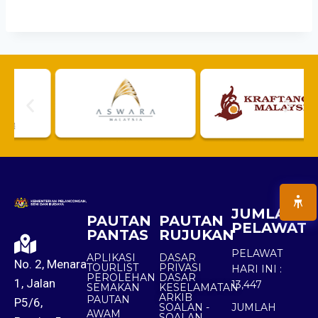
JUMLAH
PAUTAN
PAUTAN
PELAWAT
PANTAS
RUJUKAN
PELAWAT
APLIKASI
DASAR
No. 2, Menara
TOURLIST
PRIVASI
HARI INI :
PEROLEHAN
DASAR
1, Jalan
13,447
SEMAKAN
KESELAMATAN
ARKIB
PAUTAN
P5/6,
SOALAN -
JUMLAH
AWAM
SOALAN