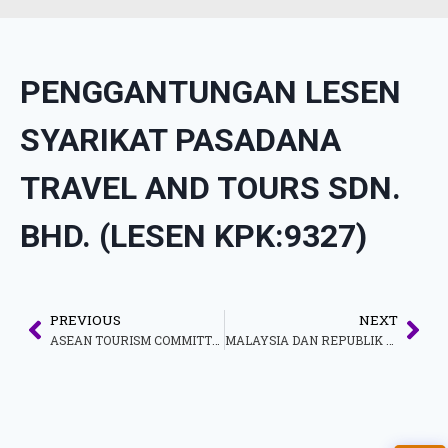
PENGGANTUNGAN LESEN
SYARIKAT PASADANA
TRAVEL AND TOURS SDN.
BHD. (LESEN KPK:9327)
PREVIOUS
NEXT
ASEAN TOURISM COMMITTEE MEETINGS (ATCM) 2024 IN KUCHING, SARAWAK, 4-8 MARCH 2024
MALAYSIA DAN REPUBLIK RAKYAT CHINA MENANDATANGANI MEMORANDUM PERSEFAHAMAN (MOU) KERJASAMA DALAM BIDANG PELANCONGAN DAN PERJANJIAN PROGRAM EKSEKUTIF PERTUKARAN KEBUDAYAAN BAGI TAHUN 2024 HINGGA 2029