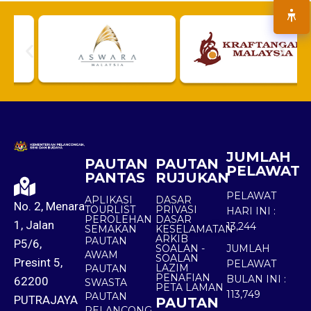
JUMLAH
PAUTAN
PAUTAN
PELAWAT
PANTAS
RUJUKAN
PELAWAT
APLIKASI
DASAR
No. 2, Menara
TOURLIST
PRIVASI
HARI INI :
PEROLEHAN
DASAR
1, Jalan
13,244
SEMAKAN
KESELAMATAN
ARKIB
PAUTAN
P5/6,
SOALAN -
JUMLAH
AWAM
SOALAN
Presint 5,
PELAWAT
LAZIM
PAUTAN
PENAFIAN
BULAN INI :
62200
SWASTA
PETA LAMAN
113,749
PAUTAN
PUTRAJAYA
PAUTAN
PELANCONG