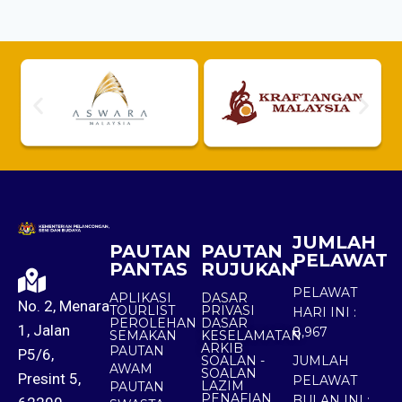
JUMLAH
PAUTAN
PAUTAN
PELAWAT
PANTAS
RUJUKAN
PELAWAT
APLIKASI
DASAR
No. 2, Menara
TOURLIST
PRIVASI
HARI INI :
PEROLEHAN
DASAR
1, Jalan
8,967
SEMAKAN
KESELAMATAN
ARKIB
PAUTAN
P5/6,
SOALAN -
JUMLAH
AWAM
SOALAN
Presint 5,
PELAWAT
LAZIM
PAUTAN
PENAFIAN
BULAN INI :