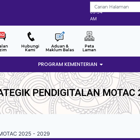
6/8/2026
09:54
AM
alan
Hubungi
Aduan &
Peta
zim
Kami
Maklum Balas
Laman
PROGRAM KEMENTERIAN
TEGIK PENDIGITALAN MOTAC 
n MOTAC 2025 - 2029