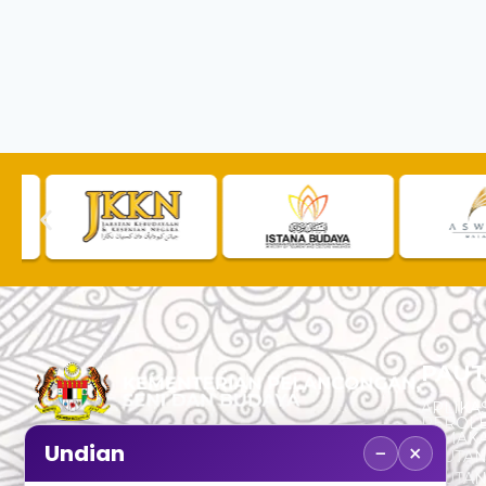
PAUT
APLIKAS
PEROL
SEMAK
−
×
Undian
PAUTA
No. 2, Menara 1, Jalan P5/6, Presint 5,
PAUTAN