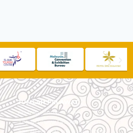
JUMLAH PELAWAT
PELAWAT HARI INI :
15,809
JUMLAH PELAWAT BULAN INI :
94,737
JUMLAH PELAWAT TAHUN INI :
5,497,322