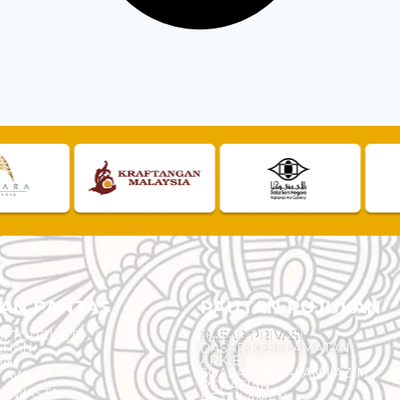
AN PANTAS
PAUTAN RUJUKAN
I TOURLIST
DASAR PRIVASI
EHAN
DASAR KESELAMATAN
AN
ARKIB
SOALAN - SOALAN LAZIM
N AWAM
PENAFIAN
 SWASTA
PETA LAMAN