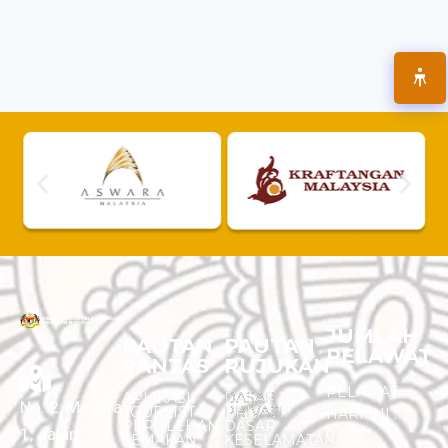
JUMLAH
PAUTAN
PAUTAN
PELAWAT
PANTAS
RUJUKAN
PELAWAT
APLIKASI
DASAR
No. 2, Menara
TOURLIST
PRIVASI
HARI INI :
PEROLEHAN
DASAR
1, Jalan
9,675
SEMAKAN
KESELAMATAN