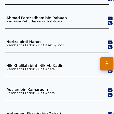
Ahmad Farez Idham bin Rabuan
Pegawai Kebudayaan - Unit Acara
0
Noriza binti Harun
Pembantu Tadbir - Unit Aset & Stor
Nik Khalilah binti Nik Ab Kadir
Pembantu Tadbir - Unit Acara
0
Roslan bin Kamarudin
Pembantu Tadbir - Unit Acara
0
Mohamad Shazrin bin Zahari