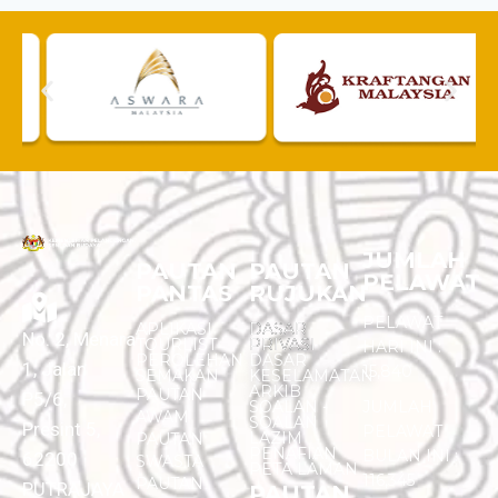
JUMLAH
PAUTAN
PAUTAN
PELAWAT
PANTAS
RUJUKAN
PELAWAT
APLIKASI
DASAR
No. 2, Menara
TOURLIST
PRIVASI
HARI INI :
PEROLEHAN
DASAR
1, Jalan
15,840
SEMAKAN
KESELAMATAN
ARKIB
PAUTAN
P5/6,
SOALAN -
JUMLAH
AWAM
SOALAN
Presint 5,
PELAWAT
LAZIM
PAUTAN
PENAFIAN
BULAN INI :
62200
SWASTA
PETA LAMAN
116,345
PAUTAN
PUTRAJAYA
PAUTAN