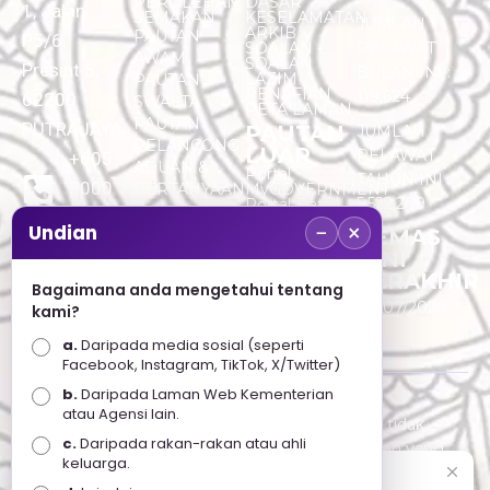
PEROLEHAN
DASAR
1, Jalan
SEMAKAN
KESELAMATAN
JUMLAH
ARKIB
PAUTAN
P5/6,
SOALAN -
PELAWAT
AWAM
SOALAN
Presint 5,
BULAN INI :
LAZIM
PAUTAN
PENAFIAN
119,624
62200
SWASTA
PETA LAMAN
PAUTAN
PUTRAJAYA
PAUTAN
JUMLAH
PELANCONG
LUAR
PELAWAT
+603
ADUAN &
Portal
TAHUN INI :
8000
PERTANYAAN
MyGOVERNMENT
5,522,209
Portal Data
8000
Terbuka
−
×
Undian
KEMAS
Sektor Awam
KINI
+603
TERAKHIR
Bagaimana anda mengetahui tentang
8891
30/07/2026
kami?
7100
a.
Daripada media sosial (seperti
Facebook, Instagram, TikTok, X/Twitter)
b.
Daripada Laman Web Kementerian
Penafian : Kerajaan Malaysia dan Kementerian
atau Agensi lain.
Pelancongan Seni dan Budaya (MOTAC) adalah tidak
c.
Daripada rakan-rakan atau ahli
bertanggungjawab atas kehilangan atau kerugian yang
keluarga.
disebabkan oleh penggunaan mana-mana maklumat
Selamat Datang