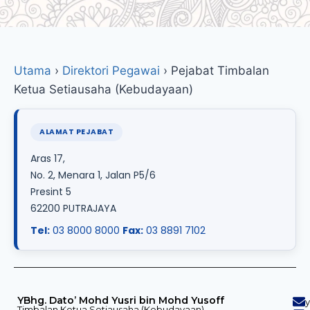
Utama
›
Direktori Pegawai
›
Pejabat Timbalan
Ketua Setiausaha (Kebudayaan)
ALAMAT PEJABAT
Aras 17,
No. 2, Menara 1, Jalan P5/6
Presint 5
62200 PUTRAJAYA
Tel:
03 8000 8000
Fax:
03 8891 7102
YBhg. Dato’ Mohd Yusri bin Mohd Yusoff
Timbalan Ketua Setiausaha (Kebudayaan)