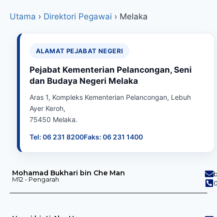
Utama
›
Direktori Pegawai
›
Melaka
ALAMAT PEJABAT NEGERI
Pejabat Kementerian Pelancongan, Seni
dan Budaya Negeri Melaka
Aras 1, Kompleks Kementerian Pelancongan, Lebuh
Ayer Keroh,
75450 Melaka.
Tel: 06 231 8200
Faks: 06 231 1400
Mohamad Bukhari bin Che Man
M12 - Pengarah
0