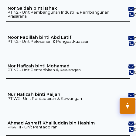
Nor Sa’dah binti Ishak
PT N2 - Unit Pembangunan Industri & Pembangunan
0
Prasarana
Noor Fadillah binti Abd Latif
PT N2 - Unit Pelesenan & Penguatkuasaan
0
Nor Hafizah binti Mohamad
PT N2 - Unit Pentadbiran & Kewangan
0
Nur Hafizah binti Paijan
PT W2 - Unit Pentadbiran & Kewangan
0
Ahmad Ashraff Khaliluddin bin Hashim
PKA H1 - Unit Pentadbiran
0