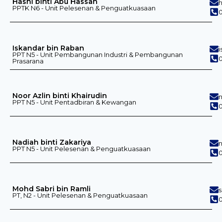
Hasni binti Abu Hassan
PPTK N6 - Unit Pelesenan & Penguatkuasaan
0
Iskandar bin Raban
PPT N5 - Unit Pembangunan Industri & Pembangunan
0
Prasarana
Noor Azlin binti Khairudin
PPT N5 - Unit Pentadbiran & Kewangan
0
Nadiah binti Zakariya
PPT N5 - Unit Pelesenan & Penguatkuasaan
0
Mohd Sabri bin Ramli
PT, N2 - Unit Pelesenan & Penguatkuasaan
0