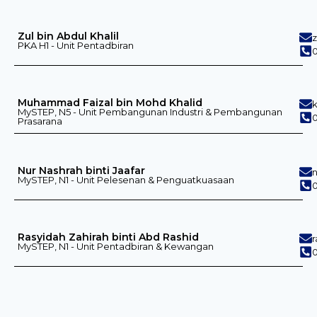
Zul bin Abdul Khalil
PKA H1 - Unit Pentadbiran
0
Muhammad Faizal bin Mohd Khalid
MySTEP, N5 - Unit Pembangunan Industri & Pembangunan
0
Prasarana
Nur Nashrah binti Jaafar
MySTEP, N1 - Unit Pelesenan & Penguatkuasaan
0
Rasyidah Zahirah binti Abd Rashid
MySTEP, N1 - Unit Pentadbiran & Kewangan
0