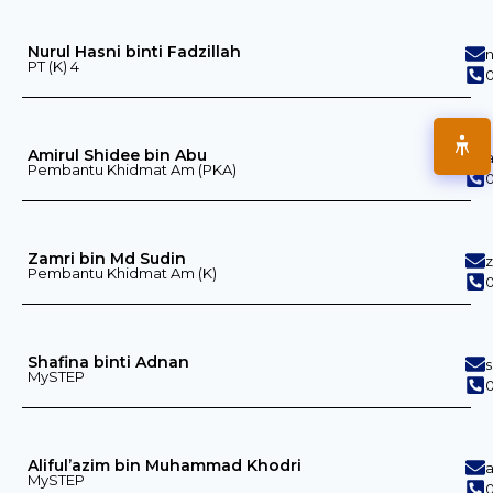
Nurul Hasni binti Fadzillah
PT (K) 4
0
Amirul Shidee bin Abu
Pembantu Khidmat Am (PKA)
0
Zamri bin Md Sudin
Pembantu Khidmat Am (K)
0
Shafina binti Adnan
MySTEP
0
Aliful’azim bin Muhammad Khodri
MySTEP
0