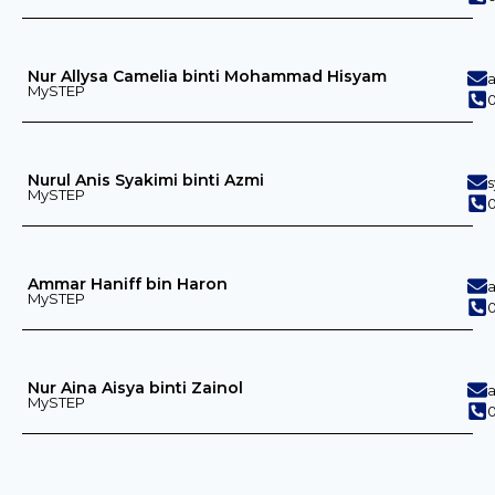
Nur Allysa Camelia binti Mohammad Hisyam
MySTEP
0
Nurul Anis Syakimi binti Azmi
MySTEP
0
Ammar Haniff bin Haron
MySTEP
Nur Aina Aisya binti Zainol
MySTEP
0