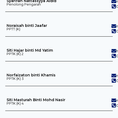
Syarifah Nattassyya Aidid
Penolong Pengarah
0
Noraisah binti Jaafar
PPTT (K)
0
Siti Hajar binti Md Yatim
PPTK (K) 2
0
Norfaizaton binti Khamis
PPTK (K) 3
0
Siti Masturah Binti Mohd Nasir
PPTK (K) 4