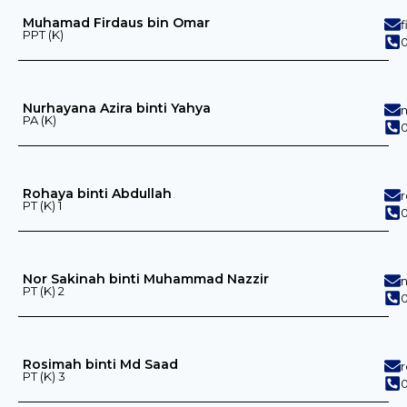
Muhamad Firdaus bin Omar
PPT (K)
0
Nurhayana Azira binti Yahya
PA (K)
0
Rohaya binti Abdullah
PT (K) 1
0
Nor Sakinah binti Muhammad Nazzir
PT (K) 2
0
Rosimah binti Md Saad
PT (K) 3
0