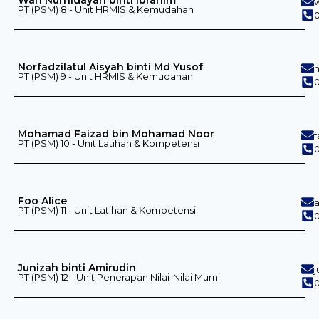
PT (PSM) 8 - Unit HRMIS & Kemudahan
0
Norfadzilatul Aisyah binti Md Yusof
PT (PSM) 9 - Unit HRMIS & Kemudahan
0
Mohamad Faizad bin Mohamad Noor
PT (PSM) 10 - Unit Latihan & Kompetensi
Foo Alice
PT (PSM) 11 - Unit Latihan & Kompetensi
0
Junizah binti Amirudin
PT (PSM) 12 - Unit Penerapan Nilai-Nilai Murni
0