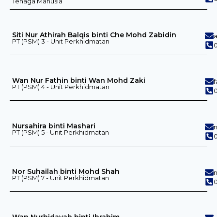
Tenaga Manusia
Siti Nur Athirah Balqis binti Che Mohd Zabidin
PT (PSM) 3 - Unit Perkhidmatan
0
Wan Nur Fathin binti Wan Mohd Zaki
PT (PSM) 4 - Unit Perkhidmatan
0
Nursahira binti Mashari
PT (PSM) 5 - Unit Perkhidmatan
0
Nor Suhailah binti Mohd Shah
PT (PSM) 7 - Unit Perkhidmatan
Wan Nurhidayah binti Ibrahim