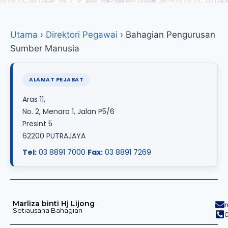
Utama
›
Direktori Pegawai
›
Bahagian Pengurusan
Sumber Manusia
ALAMAT PEJABAT
Aras 11,
No. 2, Menara 1, Jalan P5/6
Presint 5
62200 PUTRAJAYA
Tel:
03 8891 7000
Fax:
03 8891 7269
Marliza binti Hj Lijong
Setiausaha Bahagian
0