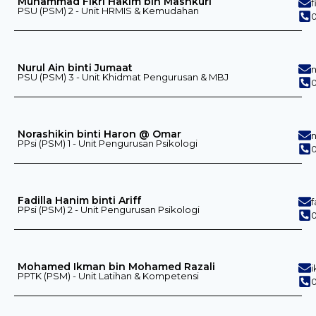
Muhammad Fikri Hakim bin Mashkuri
PSU (PSM) 2 - Unit HRMIS & Kemudahan
0
Nurul Ain binti Jumaat
PSU (PSM) 3 - Unit Khidmat Pengurusan & MBJ
0
Norashikin binti Haron @ Omar
PPsi (PSM) 1 - Unit Pengurusan Psikologi
0
Fadilla Hanim binti Ariff
PPsi (PSM) 2 - Unit Pengurusan Psikologi
Mohamed Ikman bin Mohamed Razali
PPTK (PSM) - Unit Latihan & Kompetensi
0