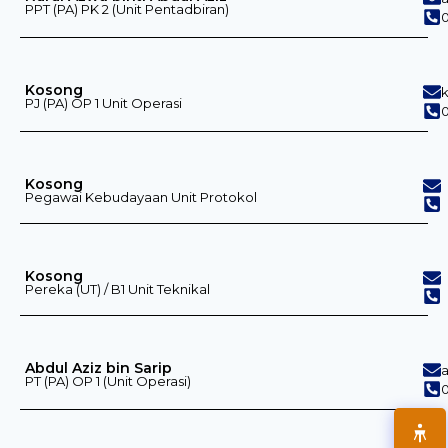
PPT (PA) PK 2 (Unit Pentadbiran)
0
Kosong
PJ (PA) OP 1 Unit Operasi
0
Kosong
Pegawai Kebudayaan Unit Protokol
Kosong
Pereka (UT) / B1 Unit Teknikal
Abdul Aziz bin Sarip
PT (PA) OP 1 (Unit Operasi)
0