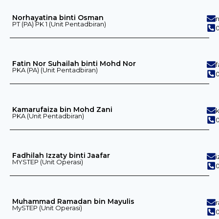
Norhayatina binti Osman
PT (PA) PK 1 (Unit Pentadbiran)
0
Fatin Nor Suhailah binti Mohd Nor
PKA (PA) (Unit Pentadbiran)
0
Kamarufaiza bin Mohd Zani
PKA (Unit Pentadbiran)
0
Fadhilah Izzaty binti Jaafar
MYSTEP (Unit Operasi)
0
Muhammad Ramadan bin Mayulis
MySTEP (Unit Operasi)
0