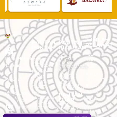
JUMLAH
PAUTAN
PAUTAN
PELAWAT
PANTAS
RUJUKAN
PELAWAT
APLIKASI
DASAR
No. 2, Menara
TOURLIST
PRIVASI
HARI INI :
PEROLEHAN
DASAR
1, Jalan
18,280
SEMAKAN
KESELAMATAN
ARKIB
PAUTAN
P5/6,
SOALAN -
JUMLAH
AWAM
SOALAN
Presint 5,
PELAWAT
LAZIM
PAUTAN
PENAFIAN
BULAN INI :
62200
SWASTA
PETA LAMAN
162,766
PAUTAN
PUTRAJAYA
PAUTAN
PELANCONG
LUAR
JUMLAH
+603
ADUAN &
Portal
PELAWAT
8000
PERTANYAAN
MyGOVERNMENT
TAHUN INI :
Portal Data
8000
Terbuka