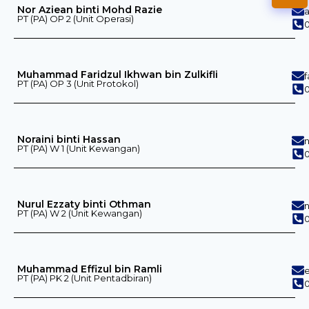
Nor Aziean binti Mohd Razie
PT (PA) OP 2 (Unit Operasi)
0
Muhammad Faridzul Ikhwan bin Zulkifli
PT (PA) OP 3 (Unit Protokol)
0
Noraini binti Hassan
PT (PA) W 1 (Unit Kewangan)
0
Nurul Ezzaty binti Othman
PT (PA) W 2 (Unit Kewangan)
0
Muhammad Effizul bin Ramli
PT (PA) PK 2 (Unit Pentadbiran)
0