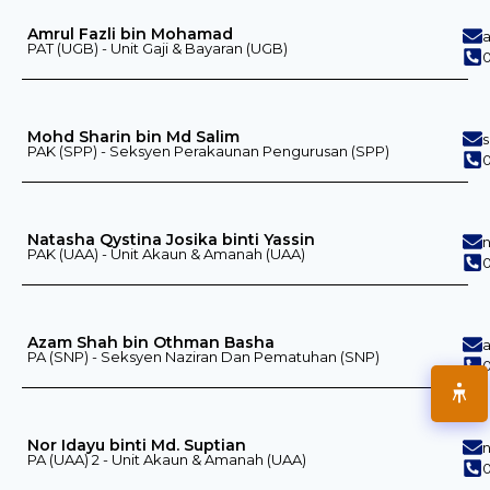
Amrul Fazli bin Mohamad
PAT (UGB) - Unit Gaji & Bayaran (UGB)
0
Mohd Sharin bin Md Salim
PAK (SPP) - Seksyen Perakaunan Pengurusan (SPP)
0
Natasha Qystina Josika binti Yassin
PAK (UAA) - Unit Akaun & Amanah (UAA)
0
Azam Shah bin Othman Basha
PA (SNP) - Seksyen Naziran Dan Pematuhan (SNP)
0
Nor Idayu binti Md. Suptian
PA (UAA) 2 - Unit Akaun & Amanah (UAA)
0