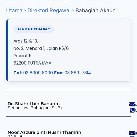
Utama
›
Direktori Pegawai
›
Bahagian Akaun
ALAMAT PEJABAT
Aras 12 & 13,
No. 2, Menara 1, Jalan P5/6
Presint 5
62200 PUTRAJAYA
Tel:
03 8000 8000
Fax:
03 8891 7314
Dr. Shahril bin Baharim
Setiausaha Bahagian (SUB)
0
Noor Azzura binti Husni Thamrin
PA SUB