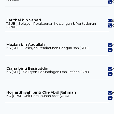
0
Farithal bin Sahari
TSUB - Seksyen Perakaunan Kewangan & Pentadbiran
0
(SPKP)
Mazlan bin Abdullah
KS (SPP) - Seksyen Perakaunan Pengurusan (SPP)
0
Diana binti Basiruddin
KS (SPL) - Seksyen Perundingan Dan Latihan (SPL)
0
Norfardhiyah binti Che Abdl Rahman
KU (UPA) - Unit Perakaunan Aset (UPA)
0