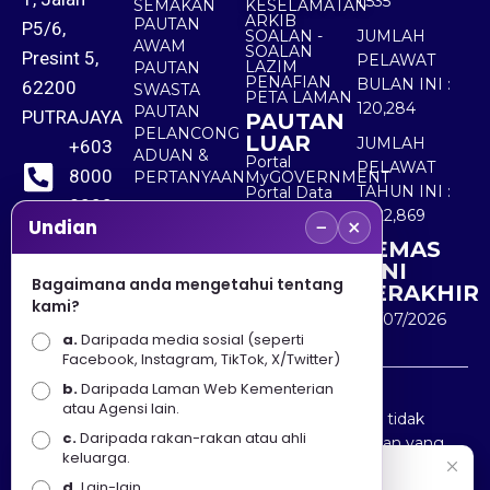
1,535
SEMAKAN
KESELAMATAN
ARKIB
PAUTAN
P5/6,
SOALAN -
JUMLAH
AWAM
SOALAN
Presint 5,
PELAWAT
LAZIM
PAUTAN
PENAFIAN
BULAN INI :
62200
SWASTA
PETA LAMAN
120,284
PAUTAN
PUTRAJAYA
PAUTAN
PELANCONG
LUAR
JUMLAH
+603
ADUAN &
Portal
PELAWAT
8000
PERTANYAAN
MyGOVERNMENT
TAHUN INI :
Portal Data
8000
Terbuka
5,522,869
−
×
Sektor Awam
Undian
KEMAS
+603
KINI
8891
Bagaimana anda mengetahui tentang
TERAKHIR
kami?
7100
30/07/2026
a.
Daripada media sosial (seperti
Facebook, Instagram, TikTok, X/Twitter)
b.
Daripada Laman Web Kementerian
Penafian : Kerajaan Malaysia dan Kementerian
atau Agensi lain.
Pelancongan Seni dan Budaya (MOTAC) adalah tidak
c.
Daripada rakan-rakan atau ahli
bertanggungjawab atas kehilangan atau kerugian yang
keluarga.
disebabkan oleh penggunaan mana-mana maklumat
Selamat Datang
d.
Lain-lain.