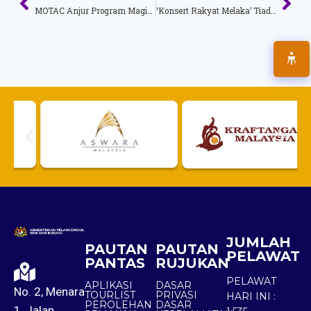
MOTAC Anjur Program Magic Of The Night (MOTN) 2022 5 Hingga 7 Ogos Di Melaka
‘Konsert Rakyat Melaka’ Tiada Kaitan Dengan MOTAC
JUMLAH
PAUTAN
PAUTAN
PELAWAT
PANTAS
RUJUKAN
PELAWAT
APLIKASI
DASAR
No. 2, Menara
TOURLIST
PRIVASI
HARI INI :
PEROLEHAN
DASAR
1, Jalan