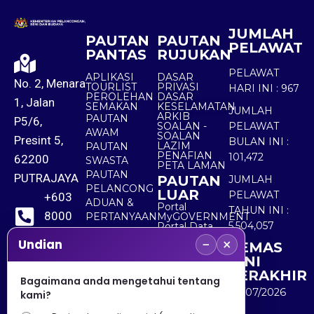
JUMLAH
PAUTAN
PAUTAN
PELAWAT
PANTAS
RUJUKAN
PELAWAT
APLIKASI
DASAR
No. 2, Menara
TOURLIST
PRIVASI
HARI INI :
967
PEROLEHAN
DASAR
1, Jalan
SEMAKAN
KESELAMATAN
JUMLAH
ARKIB
PAUTAN
P5/6,
SOALAN -
PELAWAT
AWAM
SOALAN
Presint 5,
BULAN INI :
LAZIM
PAUTAN
PENAFIAN
101,472
62200
SWASTA
PETA LAMAN
PAUTAN
PUTRAJAYA
PAUTAN
JUMLAH
PELANCONG
LUAR
PELAWAT
+603
ADUAN &
Portal
TAHUN INI :
8000
PERTANYAAN
MyGOVERNMENT
5,504,057
Portal Data
8000
Terbuka
−
×
Undian
KEMAS
Sektor Awam
KINI
+603
TERAKHIR
Bagaimana anda mengetahui tentang
8891
30/07/2026
kami?
7100