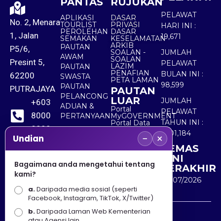
PANTAS
RUJUKAN
PELAWAT
APLIKASI
DASAR
No. 2, Menara
TOURLIST
PRIVASI
HARI INI :
PEROLEHAN
DASAR
1, Jalan
19,671
SEMAKAN
KESELAMATAN
ARKIB
PAUTAN
P5/6,
SOALAN -
JUMLAH
AWAM
SOALAN
Presint 5,
PELAWAT
LAZIM
PAUTAN
PENAFIAN
BULAN INI :
62200
SWASTA
PETA LAMAN
98,599
PAUTAN
PUTRAJAYA
PAUTAN
PELANCONG
LUAR
JUMLAH
+603
ADUAN &
Portal
PELAWAT
8000
PERTANYAAN
MyGOVERNMENT
TAHUN INI :
Portal Data
8000
Terbuka
5,501,184
−
×
Sektor Awam
Undian
KEMAS
+603
KINI
8891
Bagaimana anda mengetahui tentang
TERAKHIR
kami?
7100
30/07/2026
a.
Daripada media sosial (seperti
Facebook, Instagram, TikTok, X/Twitter)
b.
Daripada Laman Web Kementerian
Penafian : Kerajaan Malaysia dan Kementerian
atau Agensi lain.