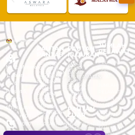
JUMLAH
PAUTAN
PAUTAN
PELAWAT
PANTAS
RUJUKAN
PELAWAT
APLIKASI
DASAR
No. 2, Menara
TOURLIST
PRIVASI
HARI INI :
PEROLEHAN
DASAR
1, Jalan
17,193
SEMAKAN
KESELAMATAN
ARKIB
PAUTAN
P5/6,
SOALAN -
JUMLAH
AWAM
SOALAN
Presint 5,
PELAWAT
LAZIM
PAUTAN
PENAFIAN
BULAN INI :
62200
SWASTA
PETA LAMAN
117,698
PAUTAN
PUTRAJAYA
PAUTAN
PELANCONG
LUAR
JUMLAH
+603
ADUAN &
Portal
PELAWAT
8000
PERTANYAAN
MyGOVERNMENT
TAHUN INI :
Portal Data
8000
Terbuka
5,520,283