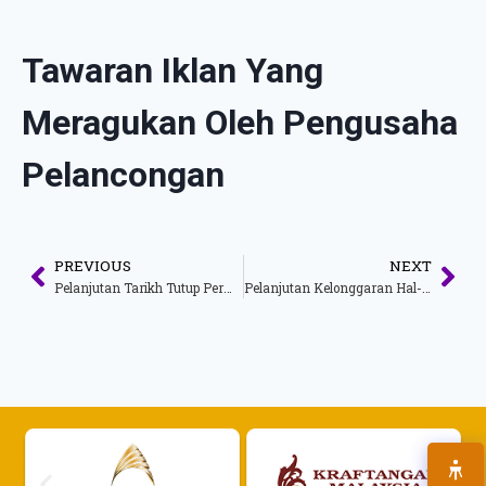
Tawaran Iklan Yang
Meragukan Oleh Pengusaha
Pelancongan
PREVIOUS
NEXT
Pelanjutan Tarikh Tutup Permohonan Geran Padanan Bagi Tujuan Pembaikan Kepada Hotel Bajet Bertaraf Bintang Di Bawah Kementerian Pelancongan, Seni Dan Budaya Tahun 2022
Pelanjutan Kelonggaran Hal-Hal Berkaitan Kompaun Kepada Pengusaha Pelancongan Dan Pemandu Pelancong Di Bawah Bidang Kuasa Seksyen 39, Akta 482 Serta Kelonggaran Syarat Bagi Syarikat Pengendali Pelancongan Yang Dilesenkan Di Bawah Akta 482