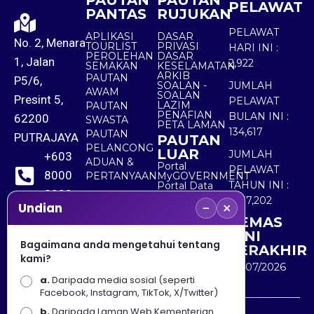
PAUTAN
PAUTAN
PELAWAT
PANTAS
RUJUKAN
PELAWAT
APLIKASI
DASAR
No. 2, Menara
TOURLIST
PRIVASI
HARI INI :
PEROLEHAN
DASAR
1, Jalan
2,922
SEMAKAN
KESELAMATAN
ARKIB
PAUTAN
P5/6,
SOALAN -
JUMLAH
AWAM
SOALAN
Presint 5,
PELAWAT
LAZIM
PAUTAN
PENAFIAN
BULAN INI :
62200
SWASTA
PETA LAMAN
134,617
PAUTAN
PUTRAJAYA
PAUTAN
PELANCONG
LUAR
JUMLAH
+603
ADUAN &
Portal
PELAWAT
8000
PERTANYAAN
MyGOVERNMENT
TAHUN INI :
Portal Data
8000
Terbuka
5,537,202
−
×
Sektor Awam
Undian
KEMAS
+603
KINI
8891
Bagaimana anda mengetahui tentang
TERAKHIR
kami?
7100
30/07/2026
a.
Daripada media sosial (seperti
Facebook, Instagram, TikTok, X/Twitter)
b.
Daripada Laman Web Kementerian