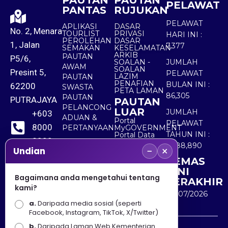
PAUTAN
PAUTAN
PELAWAT
PANTAS
RUJUKAN
PELAWAT
APLIKASI
DASAR
No. 2, Menara
TOURLIST
PRIVASI
HARI INI :
PEROLEHAN
DASAR
1, Jalan
7,377
SEMAKAN
KESELAMATAN
ARKIB
PAUTAN
P5/6,
SOALAN -
JUMLAH
AWAM
SOALAN
Presint 5,
PELAWAT
LAZIM
PAUTAN
PENAFIAN
BULAN INI :
62200
SWASTA
PETA LAMAN
86,305
PAUTAN
PUTRAJAYA
PAUTAN
PELANCONG
LUAR
JUMLAH
+603
ADUAN &
Portal
PELAWAT
8000
PERTANYAAN
MyGOVERNMENT
TAHUN INI :
Portal Data
8000
Terbuka
5,488,890
−
×
Sektor Awam
Undian
KEMAS
+603
KINI
8891
Bagaimana anda mengetahui tentang
TERAKHIR
kami?
7100
30/07/2026
a.
Daripada media sosial (seperti
Facebook, Instagram, TikTok, X/Twitter)
b.
Daripada Laman Web Kementerian