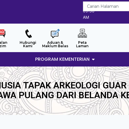
7/8/2026
09:36
AM
alan
Hubungi
Aduan &
Peta
zim
Kami
Maklum Balas
Laman
PROGRAM KEMENTERIAN
SIA TAPAK ARKEOLOGI GUAR 
AWA PULANG DARI BELANDA K