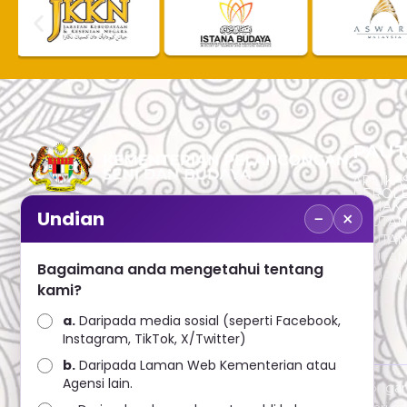
PAUT
APLIKAS
PEROL
SEMAK
−
×
Undian
PAUTA
No. 2, Menara 1, Jalan P5/6, Presint 5,
PAUTAN
62200 PUTRAJAYA
PAUTA
Bagaimana anda mengetahui tentang
ADUAN 
+603 8000 8000
kami?
a.
Daripada media sosial (seperti Facebook,
+603 8891 7100
Instagram, TikTok, X/Twitter)
b.
Daripada Laman Web Kementerian atau
Agensi lain.
Penafian : Kerajaan Malaysia dan Kementerian Pelanconga