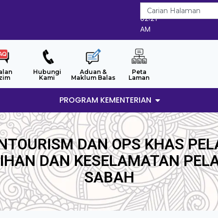
6/8/2026
02:21
AM
alan
Hubungi
Aduan &
Peta
zim
Kami
Maklum Balas
Laman
PROGRAM KEMENTERIAN
NTOURISM DAN OPS KHAS PEL
IHAN DAN KESELAMATAN PELA
SABAH