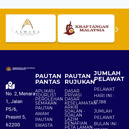
JUMLAH
PAUTAN
PAUTAN
PELAWAT
PANTAS
RUJUKAN
PELAWAT
APLIKASI
DASAR
No. 2, Menara
TOURLIST
PRIVASI
HARI INI :
PEROLEHAN
DASAR
1, Jalan
17,188
SEMAKAN
KESELAMATAN
ARKIB
PAUTAN
P5/6,
SOALAN -
JUMLAH
AWAM
SOALAN
Presint 5,
PELAWAT
LAZIM
PAUTAN
PENAFIAN
BULAN INI :
62200
SWASTA
PETA LAMAN