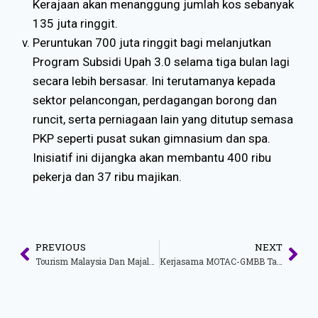
Kerajaan akan menanggung jumlah kos sebanyak
135 juta ringgit.
Peruntukan 700 juta ringgit bagi melanjutkan
Program Subsidi Upah 3.0 selama tiga bulan lagi
secara lebih bersasar. Ini terutamanya kepada
sektor pelancongan, perdagangan borong dan
runcit, serta perniagaan lain yang ditutup semasa
PKP seperti pusat sukan gimnasium dan spa.
Inisiatif ini dijangka akan membantu 400 ribu
pekerja dan 37 ribu majikan.
PREVIOUS
NEXT
Tourism Malaysia Dan Majalah Backpackerz Anjur “Pertandingan Cuti-Cuti Malaysia Travel Wishlist 2021”
Kerjasama MOTAC-GMBB Tawar Peluang Pemasaran Produk Kraf