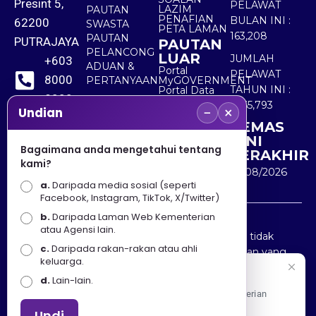
Presint 5,
PELAWAT
LAZIM
PAUTAN
PENAFIAN
BULAN INI :
62200
SWASTA
PETA LAMAN
163,208
PAUTAN
PUTRAJAYA
PAUTAN
PELANCONG
LUAR
JUMLAH
+603
ADUAN &
Portal
PELAWAT
8000
PERTANYAAN
MyGOVERNMENT
TAHUN INI :
Portal Data
8000
Terbuka
5,565,793
−
×
Sektor Awam
Undian
KEMAS
+603
KINI
8891
Bagaimana anda mengetahui tentang
TERAKHIR
kami?
7100
10/08/2026
a.
Daripada media sosial (seperti
Facebook, Instagram, TikTok, X/Twitter)
b.
Daripada Laman Web Kementerian
Penafian : Kerajaan Malaysia dan Kementerian
atau Agensi lain.
Pelancongan Seni dan Budaya (MOTAC) adalah tidak
c.
Daripada rakan-rakan atau ahli
bertanggungjawab atas kehilangan atau kerugian yang
keluarga.
disebabkan oleh penggunaan mana-mana maklumat
Selamat Datang
d.
Lain-lain.
yang diperolehi dari portal ini.
Apa Khabar! Selamat datang ke Portal Rasmi Kementerian
Pelancongan, Seni dan Budaya
Undi