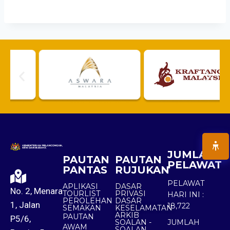
JUMLAH
PAUTAN
PAUTAN
PELAWAT
PANTAS
RUJUKAN
PELAWAT
APLIKASI
DASAR
No. 2, Menara
TOURLIST
PRIVASI
HARI INI :
PEROLEHAN
DASAR
1, Jalan
18,722
SEMAKAN
KESELAMATAN
ARKIB
PAUTAN
P5/6,
SOALAN -
JUMLAH
AWAM
SOALAN