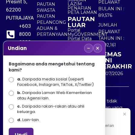
Presint 5,
PELAWAT
LAZIM
PAUTAN
PENAFIAN
BULAN INI :
62200
SWASTA
PETA LAMAN
89,576
PAUTAN
PUTRAJAYA
PAUTAN
PELANCONG
LUAR
JUMLAH
+603
ADUAN &
Portal
PELAWAT
8000
PERTANYAAN
MyGOVERNMENT
TAHUN INI :
Portal Data
8000
Terbuka
5,492,161
−
×
Sektor Awam
Undian
KEMAS
+603
KINI
8891
Bagaimana anda mengetahui tentang
TERAKHIR
kami?
7100
30/07/2026
a.
Daripada media sosial (seperti
Facebook, Instagram, TikTok, X/Twitter)
b.
Daripada Laman Web Kementerian
Penafian : Kerajaan Malaysia dan Kementerian
atau Agensi lain.
Pelancongan Seni dan Budaya (MOTAC) adalah tidak
c.
Daripada rakan-rakan atau ahli
bertanggungjawab atas kehilangan atau kerugian yang
keluarga.
disebabkan oleh penggunaan mana-mana maklumat
Selamat Datang
d.
Lain-lain.
yang diperolehi dari portal ini.
Apa Khabar! Selamat datang ke Portal Rasmi Kementerian
Pelancongan, Seni dan Budaya
Undi