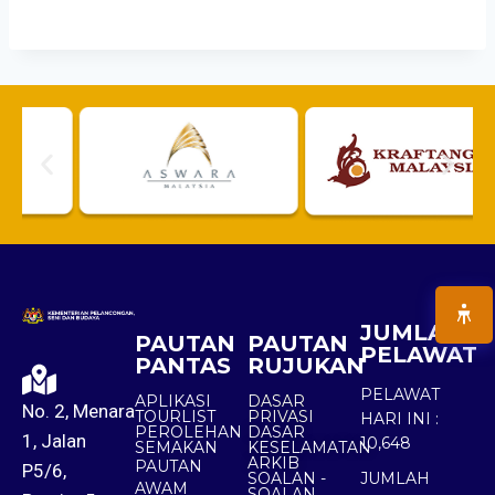
JUMLAH
PAUTAN
PAUTAN
PELAWAT
PANTAS
RUJUKAN
PELAWAT
APLIKASI
DASAR
No. 2, Menara
TOURLIST
PRIVASI
HARI INI :
PEROLEHAN
DASAR
1, Jalan
10,648
SEMAKAN
KESELAMATAN
ARKIB
PAUTAN
P5/6,
SOALAN -
JUMLAH
AWAM
SOALAN