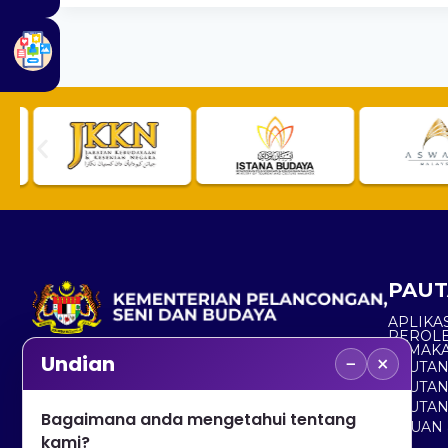
PAUT
APLIKAS
PEROL
SEMAK
−
×
Undian
PAUTA
No. 2, Menara 1, Jalan P5/6, Presint 5,
PAUTAN
62200 PUTRAJAYA
PAUTA
Bagaimana anda mengetahui tentang
ADUAN 
+603 8000 8000
kami?