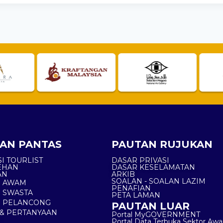
AN PANTAS
PAUTAN RUJUKAN
I TOURLIST
DASAR PRIVASI
EHAN
DASAR KESELAMATAN
AN
ARKIB
SOALAN - SOALAN LAZIM
N AWAM
PENAFIAN
 SWASTA
PETA LAMAN
N PELANCONG
PAUTAN LUAR
& PERTANYAAN
Portal MyGOVERNMENT
Portal Data Terbuka Sektor Aw