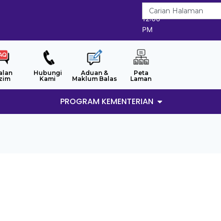
9/8/2026
12:06
PM
alan
Hubungi
Aduan &
Peta
zim
Kami
Maklum Balas
Laman
PROGRAM KEMENTERIAN