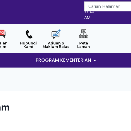
9/8/2026
11:29
AM
alan
Hubungi
Aduan &
Peta
zim
Kami
Maklum Balas
Laman
PROGRAM KEMENTERIAN
lam