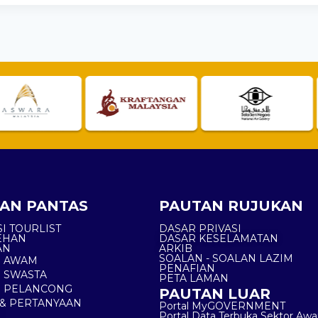
AN PANTAS
PAUTAN RUJUKAN
I TOURLIST
DASAR PRIVASI
EHAN
DASAR KESELAMATAN
AN
ARKIB
SOALAN - SOALAN LAZIM
N AWAM
PENAFIAN
 SWASTA
PETA LAMAN
N PELANCONG
PAUTAN LUAR
& PERTANYAAN
Portal MyGOVERNMENT
Portal Data Terbuka Sektor Aw