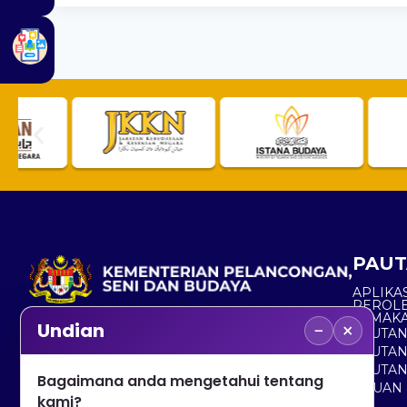
PAUT
APLIKAS
PEROL
SEMAK
−
×
Undian
PAUTA
No. 2, Menara 1, Jalan P5/6, Presint 5,
PAUTAN
62200 PUTRAJAYA
PAUTA
Bagaimana anda mengetahui tentang
ADUAN 
+603 8000 8000
kami?