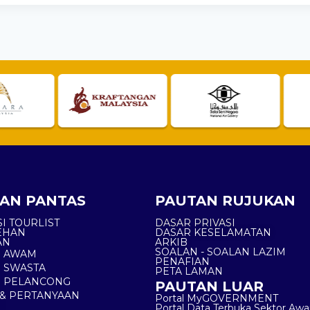
AN PANTAS
PAUTAN RUJUKAN
I TOURLIST
DASAR PRIVASI
EHAN
DASAR KESELAMATAN
AN
ARKIB
SOALAN - SOALAN LAZIM
N AWAM
PENAFIAN
 SWASTA
PETA LAMAN
N PELANCONG
PAUTAN LUAR
& PERTANYAAN
Portal MyGOVERNMENT
Portal Data Terbuka Sektor Aw