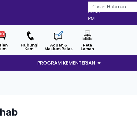
8/8/2026
07:05
PM
alan
Hubungi
Aduan &
Peta
zim
Kami
Maklum Balas
Laman
PROGRAM KEMENTERIAN
ahab