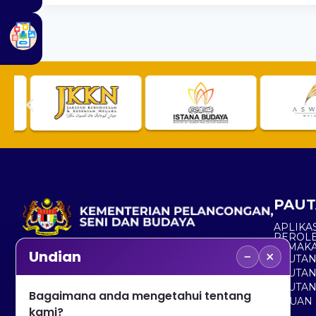
PAUT
APLIKAS
PEROL
SEMAK
−
×
Undian
PAUTA
No. 2, Menara 1, Jalan P5/6, Presint 5,
PAUTAN
62200 PUTRAJAYA
PAUTA
Bagaimana anda mengetahui tentang
ADUAN 
+603 8000 8000
kami?