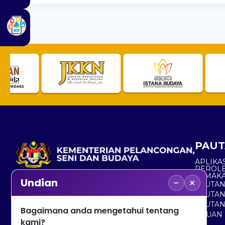
PAUT
APLIKAS
PEROL
SEMAK
−
×
Undian
PAUTA
No. 2, Menara 1, Jalan P5/6, Presint 5,
PAUTAN
62200 PUTRAJAYA
PAUTA
Bagaimana anda mengetahui tentang
ADUAN 
+603 8000 8000
kami?