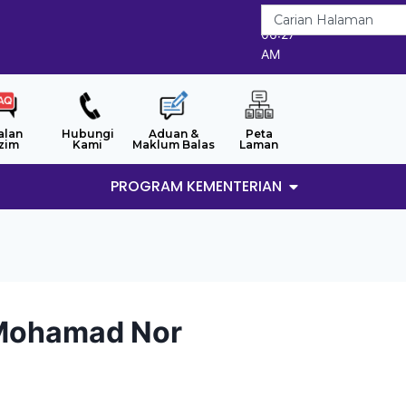
7/8/2026
06:27
AM
alan
Hubungi
Aduan &
Peta
zim
Kami
Maklum Balas
Laman
PROGRAM KEMENTERIAN
 Mohamad Nor