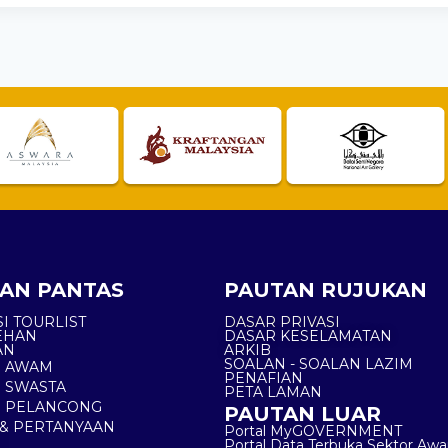
AN PANTAS
PAUTAN RUJUKAN
I TOURLIST
DASAR PRIVASI
EHAN
DASAR KESELAMATAN
AN
ARKIB
SOALAN - SOALAN LAZIM
N AWAM
PENAFIAN
 SWASTA
PETA LAMAN
N PELANCONG
PAUTAN LUAR
& PERTANYAAN
Portal MyGOVERNMENT
Portal Data Terbuka Sektor Aw