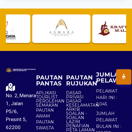
JUMLAH
PAUTAN
PAUTAN
PELAWAT
PANTAS
RUJUKAN
PELAWAT
APLIKASI
DASAR
No. 2, Menara
TOURLIST
PRIVASI
HARI INI :
PEROLEHAN
DASAR
1, Jalan
2,045
SEMAKAN
KESELAMATAN
ARKIB
PAUTAN
P5/6,
SOALAN -
JUMLAH
AWAM
SOALAN
Presint 5,
PELAWAT
LAZIM
PAUTAN
PENAFIAN
BULAN INI :
62200
SWASTA
PETA LAMAN