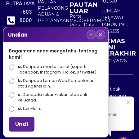
102,550
PAUTAN
PUTRAJAYA
PAUTAN
PELANCONG
LUAR
JUMLAH
+603
ADUAN &
Portal
PELAWAT
8000
PERTANYAAN
MyGOVERNMENT
TAHUN INI :
Portal Data
8000
Terbuka
5,505,135
−
×
Sektor Awam
Undian
KEMAS
+603
KINI
8891
Bagaimana anda mengetahui tentang
TERAKHIR
kami?
7100
30/07/2026
a.
Daripada media sosial (seperti
Facebook, Instagram, TikTok, X/Twitter)
b.
Daripada Laman Web Kementerian
Penafian : Kerajaan Malaysia dan Kementerian
atau Agensi lain.
Pelancongan Seni dan Budaya (MOTAC) adalah tidak
c.
Daripada rakan-rakan atau ahli
bertanggungjawab atas kehilangan atau kerugian yang
keluarga.
disebabkan oleh penggunaan mana-mana maklumat
Selamat Datang
d.
Lain-lain.
yang diperolehi dari portal ini.
Apa Khabar! Selamat datang ke Portal Rasmi Kementerian
Pelancongan, Seni dan Budaya
Undi
Hakcipta © 2025 KEMENTERIAN PELANCONGAN SENI
DAN BUDAYA. | Hak Cipta Terpelihara.