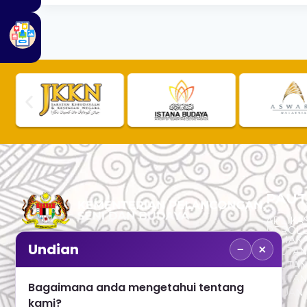
PAUT
APLIKAS
PEROL
SEMAK
−
×
Undian
PAUTA
No. 2, Menara 1, Jalan P5/6, Presint 5,
PAUTAN
62200 PUTRAJAYA
PAUTA
Bagaimana anda mengetahui tentang
ADUAN 
+603 8000 8000
kami?