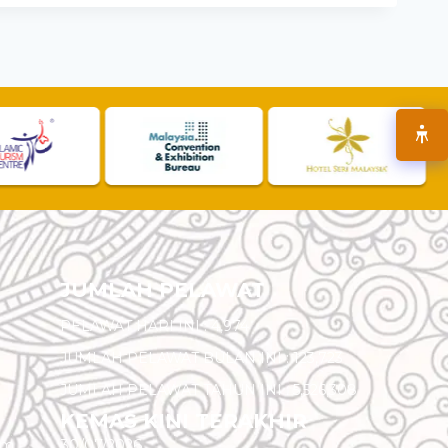
JUMLAH PELAWAT
PELAWAT HARI INI :
4,974
JUMLAH PELAWAT BULAN INI :
123,723
JUMLAH PELAWAT TAHUN INI :
5,526,308
KEMAS KINI TERAKHIR
am
30/07/2026