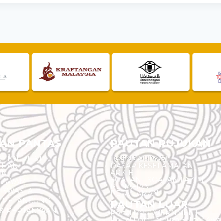
AN PANTAS
PAUTAN RUJUKAN
I TOURLIST
DASAR PRIVASI
EHAN
DASAR KESELAMATAN
AN
ARKIB
SOALAN - SOALAN LAZIM
N AWAM
PENAFIAN
 SWASTA
PETA LAMAN
N PELANCONG
PAUTAN LUAR
& PERTANYAAN
Portal MyGOVERNMENT
Portal Data Terbuka Sektor Aw