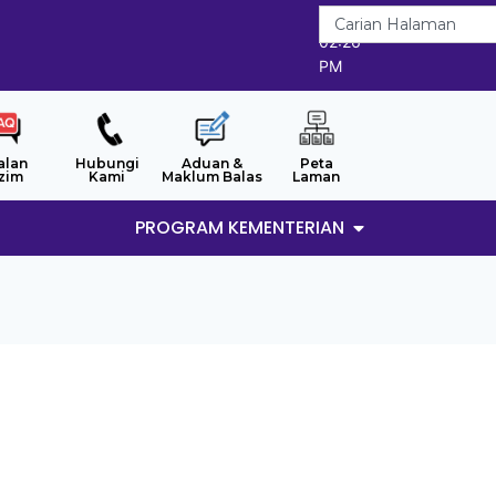
8/8/2026
02:26
PM
alan
Hubungi
Aduan &
Peta
zim
Kami
Maklum Balas
Laman
PROGRAM KEMENTERIAN