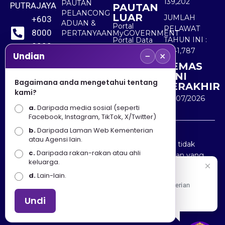
139,202
PAUTAN
PUTRAJAYA
PAUTAN
PELANCONG
LUAR
JUMLAH
+603
ADUAN &
Portal
PELAWAT
8000
PERTANYAAN
MyGOVERNMENT
TAHUN INI :
Portal Data
8000
Terbuka
5,541,787
−
×
Sektor Awam
Undian
KEMAS
+603
KINI
8891
Bagaimana anda mengetahui tentang
TERAKHIR
kami?
7100
30/07/2026
a.
Daripada media sosial (seperti
Facebook, Instagram, TikTok, X/Twitter)
b.
Daripada Laman Web Kementerian
Penafian : Kerajaan Malaysia dan Kementerian
atau Agensi lain.
Pelancongan Seni dan Budaya (MOTAC) adalah tidak
c.
Daripada rakan-rakan atau ahli
bertanggungjawab atas kehilangan atau kerugian yang
keluarga.
disebabkan oleh penggunaan mana-mana maklumat
Selamat Datang
d.
Lain-lain.
yang diperolehi dari portal ini.
Apa Khabar! Selamat datang ke Portal Rasmi Kementerian
Pelancongan, Seni dan Budaya
Undi
Hakcipta © 2025 KEMENTERIAN PELANCONGAN SENI
DAN BUDAYA. | Hak Cipta Terpelihara.