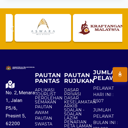
JUMLAH
PAUTAN
PAUTAN
PELAWAT
PANTAS
RUJUKAN
PELAWAT
APLIKASI
DASAR
No. 2, Menara
TOURLIST
PRIVASI
HARI INI :
PEROLEHAN
DASAR
1, Jalan
7,507
SEMAKAN
KESELAMATAN
ARKIB
PAUTAN
P5/6,
SOALAN -
JUMLAH
AWAM
SOALAN
Presint 5,
PELAWAT
LAZIM
PAUTAN
PENAFIAN
BULAN INI :
62200
SWASTA
PETA LAMAN