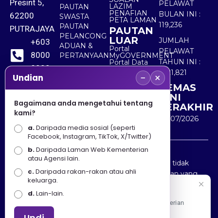
Presint 5,
PELAWAT
LAZIM
PAUTAN
PENAFIAN
BULAN INI :
62200
SWASTA
PETA LAMAN
119,236
PAUTAN
PUTRAJAYA
PAUTAN
PELANCONG
LUAR
JUMLAH
+603
ADUAN &
Portal
PELAWAT
8000
PERTANYAAN
MyGOVERNMENT
TAHUN INI :
Portal Data
8000
Terbuka
5,521,821
−
×
Sektor Awam
Undian
KEMAS
+603
KINI
8891
Bagaimana anda mengetahui tentang
TERAKHIR
kami?
7100
30/07/2026
a.
Daripada media sosial (seperti
Facebook, Instagram, TikTok, X/Twitter)
b.
Daripada Laman Web Kementerian
Penafian : Kerajaan Malaysia dan Kementerian
atau Agensi lain.
Pelancongan Seni dan Budaya (MOTAC) adalah tidak
c.
Daripada rakan-rakan atau ahli
bertanggungjawab atas kehilangan atau kerugian yang
keluarga.
disebabkan oleh penggunaan mana-mana maklumat
Selamat Datang
d.
Lain-lain.
yang diperolehi dari portal ini.
Apa Khabar! Selamat datang ke Portal Rasmi Kementerian
Pelancongan, Seni dan Budaya
Undi