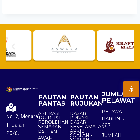
JUMLAH
PAUTAN
PAUTAN
PELAWAT
PANTAS
RUJUKAN
PELAWAT
APLIKASI
DASAR
No. 2, Menara
TOURLIST
PRIVASI
HARI INI :
PEROLEHAN
DASAR
1, Jalan
487
SEMAKAN
KESELAMATAN
ARKIB
PAUTAN
P5/6,
SOALAN -
JUMLAH
AWAM
SOALAN