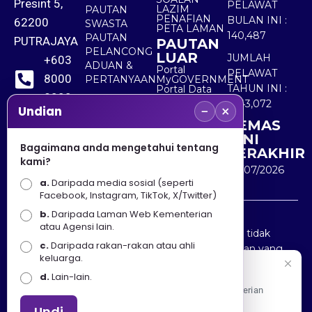
Presint 5,
PELAWAT
LAZIM
PAUTAN
PENAFIAN
BULAN INI :
62200
SWASTA
PETA LAMAN
140,487
PAUTAN
PUTRAJAYA
PAUTAN
PELANCONG
LUAR
JUMLAH
+603
ADUAN &
Portal
PELAWAT
8000
PERTANYAAN
MyGOVERNMENT
TAHUN INI :
Portal Data
8000
Terbuka
5,543,072
−
×
Sektor Awam
Undian
KEMAS
+603
KINI
8891
Bagaimana anda mengetahui tentang
TERAKHIR
kami?
7100
30/07/2026
a.
Daripada media sosial (seperti
Facebook, Instagram, TikTok, X/Twitter)
b.
Daripada Laman Web Kementerian
Penafian : Kerajaan Malaysia dan Kementerian
atau Agensi lain.
Pelancongan Seni dan Budaya (MOTAC) adalah tidak
c.
Daripada rakan-rakan atau ahli
bertanggungjawab atas kehilangan atau kerugian yang
keluarga.
disebabkan oleh penggunaan mana-mana maklumat
Selamat Datang
d.
Lain-lain.
yang diperolehi dari portal ini.
Apa Khabar! Selamat datang ke Portal Rasmi Kementerian
Pelancongan, Seni dan Budaya
Undi