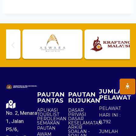
JUMLAH
PAUTAN
PAUTAN
PELAWAT
PANTAS
RUJUKAN
PELAWAT
APLIKASI
DASAR
No. 2, Menara
TOURLIST
PRIVASI
HARI INI :
PEROLEHAN
DASAR
1, Jalan
8,792
SEMAKAN
KESELAMATAN
ARKIB
PAUTAN
P5/6,
SOALAN -
JUMLAH
AWAM
SOALAN