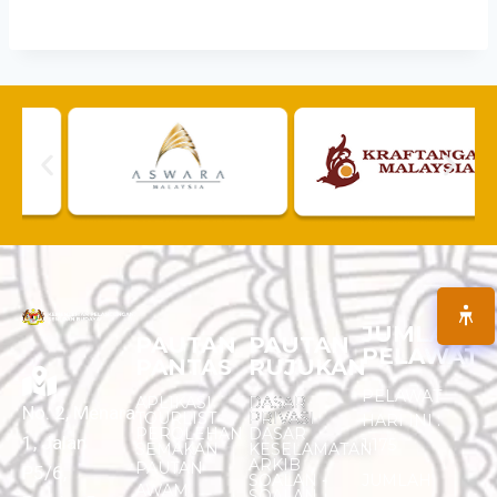
JUMLAH
PAUTAN
PAUTAN
PELAWAT
PANTAS
RUJUKAN
PELAWAT
APLIKASI
DASAR
No. 2, Menara
TOURLIST
PRIVASI
HARI INI :
PEROLEHAN
DASAR
1, Jalan
1,175
SEMAKAN
KESELAMATAN
ARKIB
PAUTAN
P5/6,
SOALAN -
JUMLAH
AWAM
SOALAN