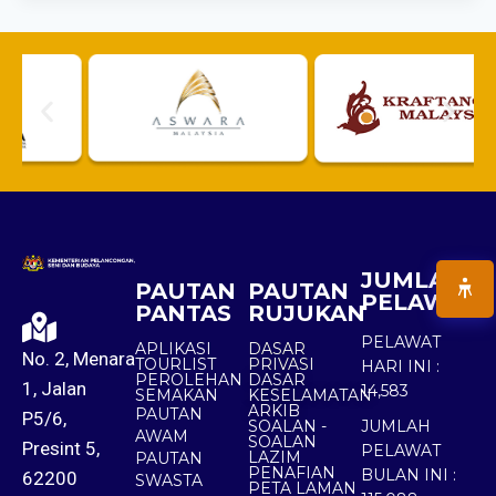
JUMLAH
PAUTAN
PAUTAN
PELAWAT
PANTAS
RUJUKAN
PELAWAT
APLIKASI
DASAR
No. 2, Menara
TOURLIST
PRIVASI
HARI INI :
PEROLEHAN
DASAR
1, Jalan
14,583
SEMAKAN
KESELAMATAN
ARKIB
PAUTAN
P5/6,
SOALAN -
JUMLAH
AWAM
SOALAN
Presint 5,
PELAWAT
LAZIM
PAUTAN
PENAFIAN
BULAN INI :
62200
SWASTA
PETA LAMAN