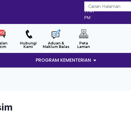
6/8/2026
11:41
PM
alan
Hubungi
Aduan &
Peta
zim
Kami
Maklum Balas
Laman
PROGRAM KEMENTERIAN
sim