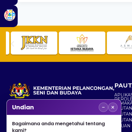
PAUT
APLIKAS
PEROL
SEMAK
−
×
Undian
PAUTA
No. 2, Menara 1, Jalan P5/6, Presint 5,
PAUTAN
62200 PUTRAJAYA
PAUTA
Bagaimana anda mengetahui tentang
ADUAN 
+603 8000 8000
kami?