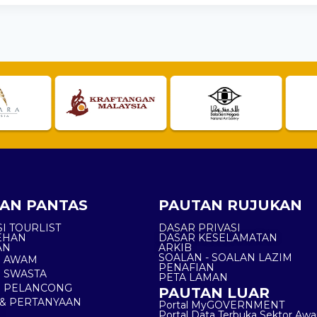
AN PANTAS
PAUTAN RUJUKAN
I TOURLIST
DASAR PRIVASI
EHAN
DASAR KESELAMATAN
AN
ARKIB
SOALAN - SOALAN LAZIM
N AWAM
PENAFIAN
 SWASTA
PETA LAMAN
N PELANCONG
PAUTAN LUAR
& PERTANYAAN
Portal MyGOVERNMENT
Portal Data Terbuka Sektor Aw