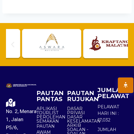
JUMLAH
PAUTAN
PAUTAN
PELAWAT
PANTAS
RUJUKAN
PELAWAT
APLIKASI
DASAR
No. 2, Menara
TOURLIST
PRIVASI
HARI INI :
PEROLEHAN
DASAR
1, Jalan
17,032
SEMAKAN
KESELAMATAN
ARKIB
PAUTAN
P5/6,
SOALAN -
JUMLAH
AWAM
SOALAN