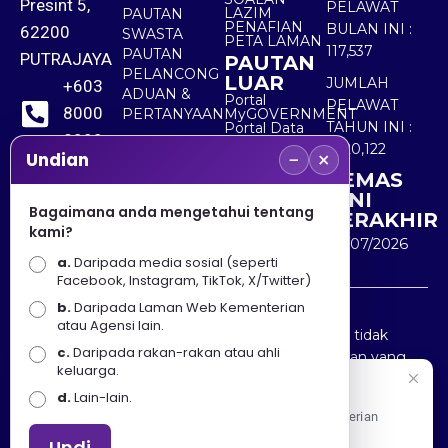
Presint 5,
PELAWAT
LAZIM
PAUTAN
PENAFIAN
BULAN INI :
62200
SWASTA
PETA LAMAN
117,537
PAUTAN
PUTRAJAYA
PAUTAN
PELANCONG
LUAR
JUMLAH
+603
ADUAN &
Portal
PELAWAT
8000
PERTANYAAN
MyGOVERNMENT
TAHUN INI :
Portal Data
8000
Terbuka
5,520,122
−
×
Sektor Awam
Undian
KEMAS
+603
KINI
8891
Bagaimana anda mengetahui tentang
TERAKHIR
kami?
7100
30/07/2026
a.
Daripada media sosial (seperti
Facebook, Instagram, TikTok, X/Twitter)
b.
Daripada Laman Web Kementerian
Penafian : Kerajaan Malaysia dan Kementerian
atau Agensi lain.
Pelancongan Seni dan Budaya (MOTAC) adalah tidak
c.
Daripada rakan-rakan atau ahli
bertanggungjawab atas kehilangan atau kerugian yang
keluarga.
disebabkan oleh penggunaan mana-mana maklumat
Selamat Datang
d.
Lain-lain.
yang diperolehi dari portal ini.
Apa Khabar! Selamat datang ke Portal Rasmi Kementerian
Pelancongan, Seni dan Budaya
Undi