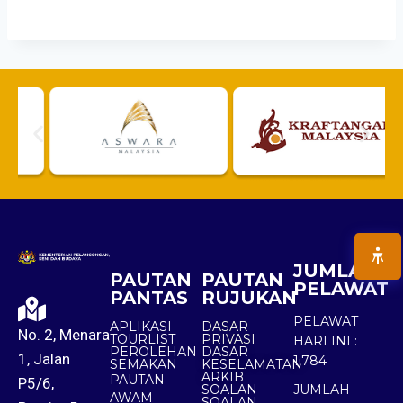
JUMLAH
PAUTAN
PAUTAN
PELAWAT
PANTAS
RUJUKAN
PELAWAT
APLIKASI
DASAR
No. 2, Menara
TOURLIST
PRIVASI
HARI INI :
PEROLEHAN
DASAR
1, Jalan
1,784
SEMAKAN
KESELAMATAN
ARKIB
PAUTAN
P5/6,
SOALAN -
JUMLAH
AWAM
SOALAN