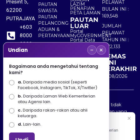
Presint 5,
PELAWAT
LAZIM
PAUTAN
PENAFIAN
BULAN INI :
62200
SWASTA
PETA LAMAN
169,548
PAUTAN
PUTRAJAYA
PAUTAN
PELANCONG
LUAR
JUMLAH
+603
ADUAN &
Portal
PELAWAT
8000
PERTANYAAN
MyGOVERNMENT
TAHUN INI :
Portal Data
8000
Terbuka
5,572,133
−
×
Sektor Awam
Undian
KEMAS
+603
KINI
8891
Bagaimana anda mengetahui tentang
TERAKHIR
kami?
7100
10/08/2026
a.
Daripada media sosial (seperti
Facebook, Instagram, TikTok, X/Twitter)
b.
Daripada Laman Web Kementerian
Penafian : Kerajaan Malaysia dan Kementerian
atau Agensi lain.
Pelancongan Seni dan Budaya (MOTAC) adalah tidak
c.
Daripada rakan-rakan atau ahli
bertanggungjawab atas kehilangan atau kerugian yang
keluarga.
disebabkan oleh penggunaan mana-mana maklumat
Selamat Datang
d.
Lain-lain.
yang diperolehi dari portal ini.
Apa Khabar! Selamat datang ke Portal Rasmi Kementerian
Pelancongan, Seni dan Budaya
Undi