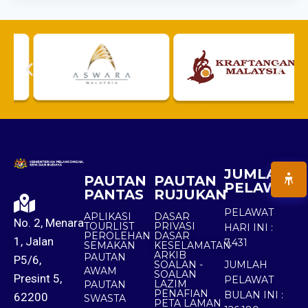
JUMLAH
PAUTAN
PAUTAN
PELAWAT
PANTAS
RUJUKAN
PELAWAT
APLIKASI
DASAR
No. 2, Menara
TOURLIST
PRIVASI
HARI INI :
PEROLEHAN
DASAR
1, Jalan
7,431
SEMAKAN
KESELAMATAN
ARKIB
PAUTAN
P5/6,
SOALAN -
JUMLAH
AWAM
SOALAN
Presint 5,
PELAWAT
LAZIM
PAUTAN
PENAFIAN
BULAN INI :
62200
SWASTA
PETA LAMAN