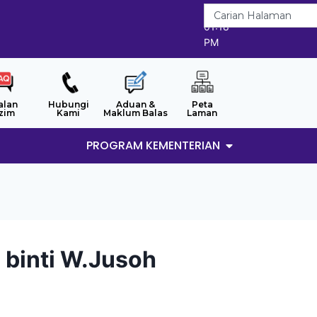
9/8/2026
01:18
PM
alan
Hubungi
Aduan &
Peta
zim
Kami
Maklum Balas
Laman
PROGRAM KEMENTERIAN
binti W.Jusoh