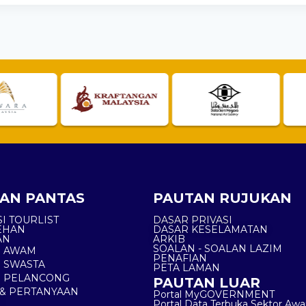
AN PANTAS
PAUTAN RUJUKAN
I TOURLIST
DASAR PRIVASI
EHAN
DASAR KESELAMATAN
AN
ARKIB
SOALAN - SOALAN LAZIM
N AWAM
PENAFIAN
 SWASTA
PETA LAMAN
N PELANCONG
PAUTAN LUAR
& PERTANYAAN
Portal MyGOVERNMENT
Portal Data Terbuka Sektor Aw