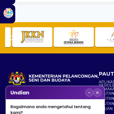
PAUT
APLIKAS
PEROL
SEMAK
−
×
Undian
PAUTA
No. 2, Menara 1, Jalan P5/6, Presint 5,
PAUTAN
62200 PUTRAJAYA
PAUTA
Bagaimana anda mengetahui tentang
ADUAN 
+603 8000 8000
kami?