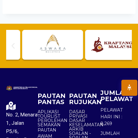
JUMLAH
PAUTAN
PAUTAN
PELAWAT
PANTAS
RUJUKAN
PELAWAT
APLIKASI
DASAR
No. 2, Menara
TOURLIST
PRIVASI
HARI INI :
PEROLEHAN
DASAR
1, Jalan
8,269
SEMAKAN
KESELAMATAN
ARKIB
PAUTAN
P5/6,
SOALAN -
JUMLAH
AWAM
SOALAN