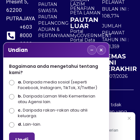
Presint 5,
PELAWAT
LAZIM
PAUTAN
PENAFIAN
BULAN INI :
62200
SWASTA
PETA LAMAN
108,774
PAUTAN
PUTRAJAYA
PAUTAN
PELANCONG
LUAR
JUMLAH
+603
ADUAN &
Portal
PELAWAT
8000
PERTANYAAN
MyGOVERNMENT
TAHUN INI :
Portal Data
8000
Terbuka
5,511,359
−
×
Sektor Awam
Undian
KEMAS
+603
KINI
8891
Bagaimana anda mengetahui tentang
TERAKHIR
kami?
7100
30/07/2026
a.
Daripada media sosial (seperti
Facebook, Instagram, TikTok, X/Twitter)
b.
Daripada Laman Web Kementerian
Penafian : Kerajaan Malaysia dan Kementerian
atau Agensi lain.
Pelancongan Seni dan Budaya (MOTAC) adalah tidak
c.
Daripada rakan-rakan atau ahli
bertanggungjawab atas kehilangan atau kerugian yang
keluarga.
disebabkan oleh penggunaan mana-mana maklumat
Selamat Datang
d.
Lain-lain.
yang diperolehi dari portal ini.
Apa Khabar! Selamat datang ke Portal Rasmi Kementerian
Pelancongan, Seni dan Budaya
Undi